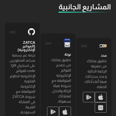
المشاريع الجانبية
ZATCA
(الفواتير
الإلكترونية)
نوتة
حزمة غير رسمية
مدد
تطبيق يمكنك
تساعد المطورين
تطبيق يمكنك
من تصدير
على استخراج QR
من معرفة
الفواتير
code للفواتير
الركعة الحالية
الإلكترونية
الإلكترونية لتطوير
وعدد سجداتك
المتوافقة مع
الفاتورة
فيها أثناء أدائك
شروط هيئة
الإلكترونية
للصلاة.
الزكاة والدخل
المتوافقة مع
لعملائك
شروط ZATCA
بسهولة.
في المملكة
العربية
السعودية.