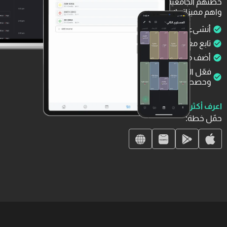
خطتهم الجامعية في تطبيق واحد
واهم مميزاتها:
أنشىء وشارك خطتك الأكاديمية
تابع معدلك الفصلي والتراكمي
أضف مهامك وحدد أولوياتها
فعّل التذكيرات لمهامك
وحصصك الدراسية
اعرف أكثر
حمّل خطة: